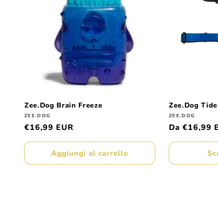
Zee.Dog Brain Freeze
Zee.Dog Tide
Produttore:
Produttore:
ZEE.DOG
ZEE.DOG
Prezzo
€16,99 EUR
Prezzo
Da €16,99 
di
di
listino
listino
Aggiungi al carrello
Sc