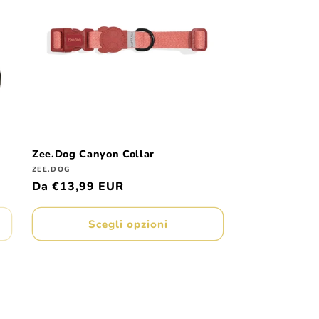
Zee.Dog Canyon Collar
Produttore:
ZEE.DOG
Prezzo
Da €13,99 EUR
di
listino
Scegli opzioni