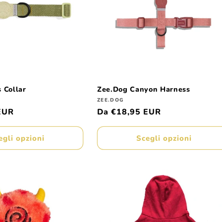
 Collar
Zee.Dog Canyon Harness
Produttore:
ZEE.DOG
EUR
Prezzo
Da €18,95 EUR
di
listino
egli opzioni
Scegli opzioni