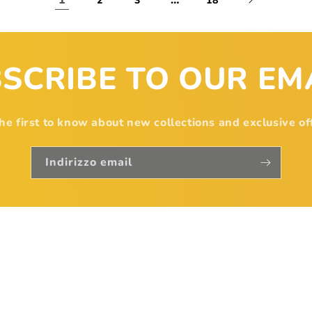
1
…
2
3
18
SCRIBE TO OUR EM
he first to know about new collections and exclusive of
Indirizzo email