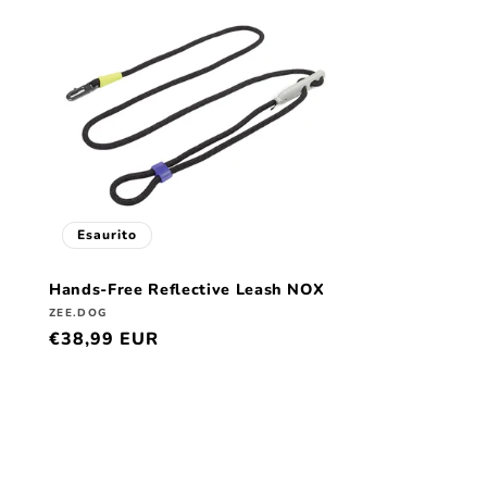
Esaurito
Hands-Free Reflective Leash NOX
Produttore:
ZEE.DOG
Prezzo
€38,99 EUR
di
listino