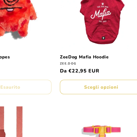
opes
ZeeDog Mafia Hoodie
Produttore:
ZEE.DOG
Prezzo
Da €22,95 EUR
di
listino
Esaurito
Scegli opzioni