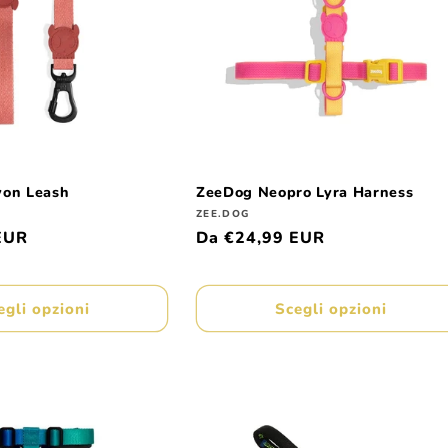
yon Leash
ZeeDog Neopro Lyra Harness
Produttore:
ZEE.DOG
EUR
Prezzo
Da €24,99 EUR
di
listino
egli opzioni
Scegli opzioni