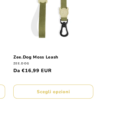
Zee.Dog Moss Leash
Produttore:
ZEE.DOG
Prezzo
Da €16,99 EUR
di
listino
Scegli opzioni