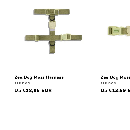
Zee.Dog Moss Harness
Zee.Dog Moss
Produttore:
Produttore:
ZEE.DOG
ZEE.DOG
Prezzo
Da €18,95 EUR
Prezzo
Da €13,99 
di
di
listino
listino