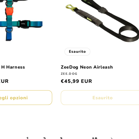
Esaurito
 H Harness
ZeeDog Neon Airleash
Produttore:
ZEE.DOG
EUR
Prezzo
€45,99 EUR
di
listino
egli opzioni
Esaurito