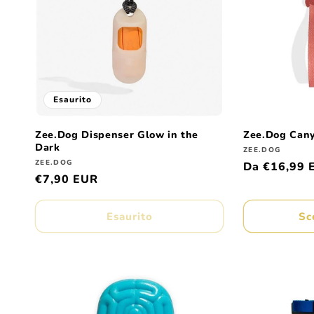
Esaurito
Zee.Dog Dispenser Glow in the
Zee.Dog Can
Dark
Produttore:
ZEE.DOG
Produttore:
ZEE.DOG
Prezzo
Da €16,99 
Prezzo
€7,90 EUR
di
di
listino
listino
Esaurito
Sc