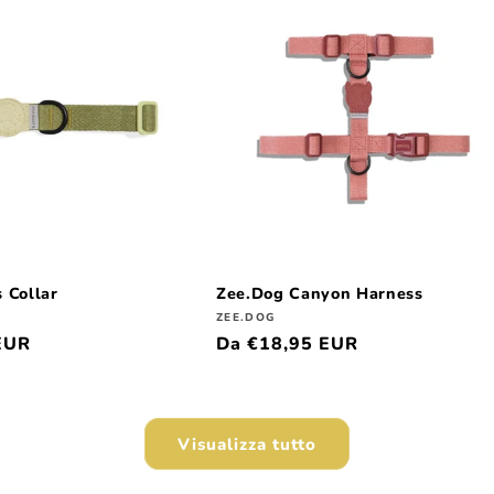
 Collar
Zee.Dog Canyon Harness
Produttore:
ZEE.DOG
EUR
Prezzo
Da €18,95 EUR
di
listino
Visualizza tutto