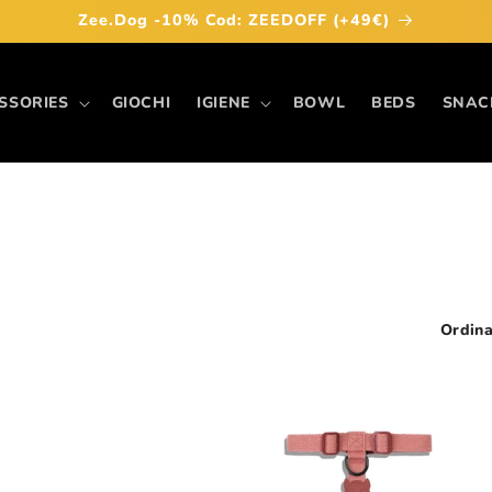
Zee.Dog -10% Cod: ZEEDOFF (+49€)
SSORIES
GIOCHI
IGIENE
BOWL
BEDS
SNAC
Ordina