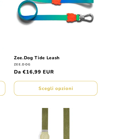
Zee.Dog Tide Leash
Produttore:
ZEE.DOG
Prezzo
Da €16,99 EUR
di
listino
Scegli opzioni