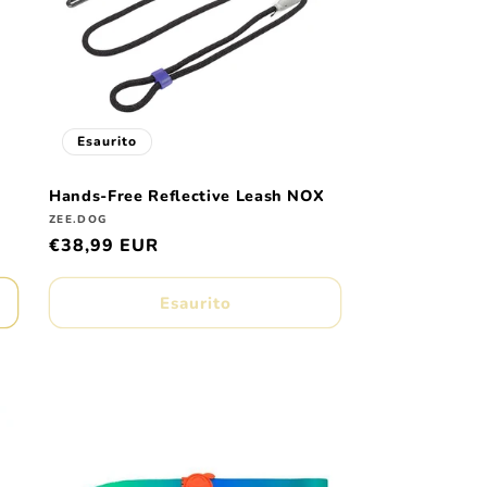
r
a
f
i
Esaurito
c
Hands-Free Reflective Leash NOX
a
Produttore:
ZEE.DOG
Prezzo
€38,99 EUR
di
listino
Esaurito